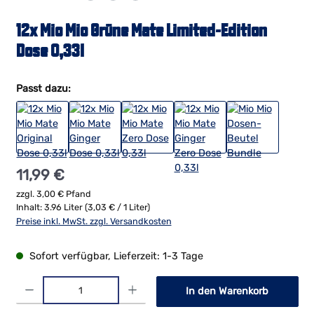
12x Mio Mio Grüne Mate Limited-Edition
Dose 0,33l
Passt dazu:
Regulärer Preis:
11,99 €
zzgl. 3,00 € Pfand
Inhalt:
3.96 Liter
(3,03 € / 1 Liter)
Preise inkl. MwSt. zzgl. Versandkosten
Sofort verfügbar, Lieferzeit: 1-3 Tage
Produkt Anzahl: Gib den gewünschten Wert ein oder benutze die Schaltf
In den Warenkorb