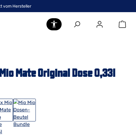
kt vom Hersteller
Werkzeugleiste anzeigen
 Mio Mate Original Dose 0,33l
s: