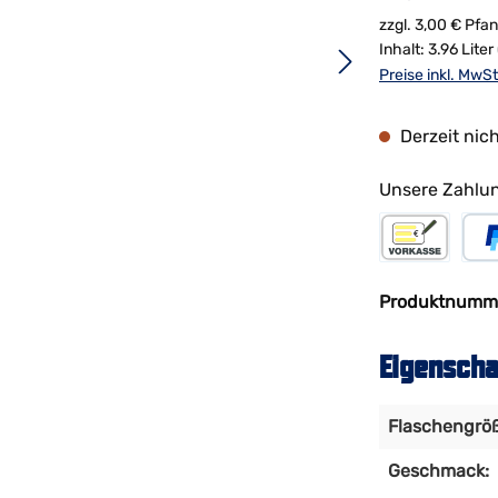
zzgl. 3,00 € Pfa
Inhalt:
3.96 Liter
Preise inkl. MwS
Derzeit nic
Unsere Zahlun
Vorkasse
PayP
Produktnumm
Eigenscha
Flaschengröß
Geschmack: