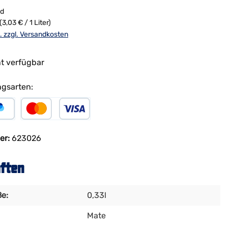
nd
(3,03 € / 1 Liter)
t. zzgl. Versandkosten
ht verfügbar
gsarten:
al
Kreditkarte
er:
623026
ften
e:
0,33l
Mate