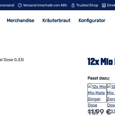
nversand
Versand innerhalb von 48h
Trusted Shop
Dire
Merchandise
Kräuterbraut
Konfigurator
12x Mio
Passt dazu:
Regulärer Prei
11,99 €