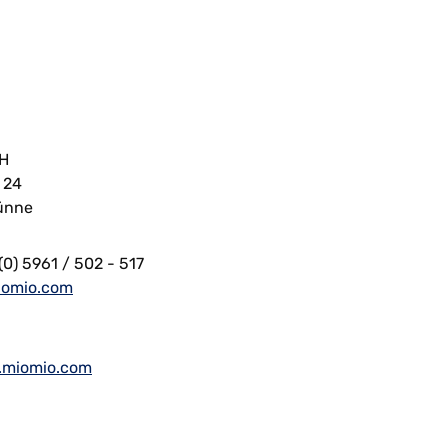
bH
 24
ünne
(0) 5961 / 502 - 517
iomio.com
.miomio.com