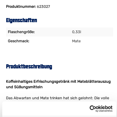
Vorkasse
PayPal
Kreditkarte
Produktnummer:
623027
Eigenschaften
Flaschengröße:
0,33l
Geschmack:
Mate
Produktbeschreibung
Koffeinhaltiges Erfrischungsgetränk mit Mateblätterauszug
und Süßungsmitteln
Das Abwarten und Mate trinken hat sich gelohnt: Die volle
Dosis Mate trifft auf null Prozent Zucker - Mio Mio Mate
Zero. Jetzt auch als Dose im 12er Pack!