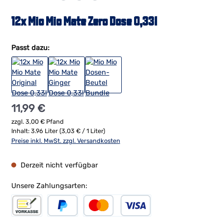
12x Mio Mio Mate Zero Dose 0,33l
Passt dazu:
Regulärer Preis:
11,99 €
zzgl. 3,00 € Pfand
Inhalt:
3.96 Liter
(3,03 € / 1 Liter)
Preise inkl. MwSt. zzgl. Versandkosten
Derzeit nicht verfügbar
Unsere Zahlungsarten: