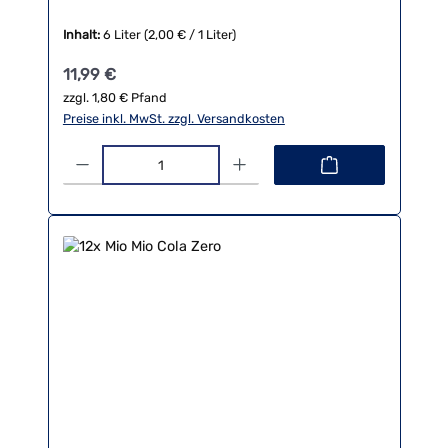
Inhalt:
6 Liter
(2,00 € / 1 Liter)
Regulärer Preis:
11,99 €
zzgl. 1,80 € Pfand
Preise inkl. MwSt. zzgl. Versandkosten
Produkt Anzahl: Gib den gewünschten Wert ein oder benutze die 