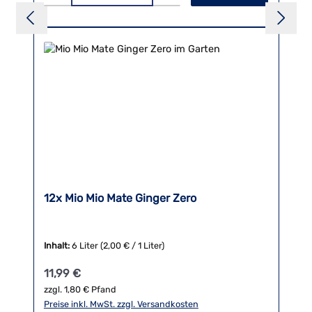
12x Mio Mio Mate Ginger Zero
Inhalt:
6 Liter
(2,00 € / 1 Liter)
Regulärer Preis:
11,99 €
zzgl. 1,80 € Pfand
Preise inkl. MwSt. zzgl. Versandkosten