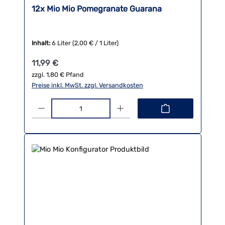
12x Mio Mio Pomegranate Guarana
Inhalt:
6 Liter
(2,00 € / 1 Liter)
Regulärer Preis:
11,99 €
zzgl. 1,80 € Pfand
Preise inkl. MwSt. zzgl. Versandkosten
Produkt Anzahl: Gib den gewünschten Wert ein oder benutze die 