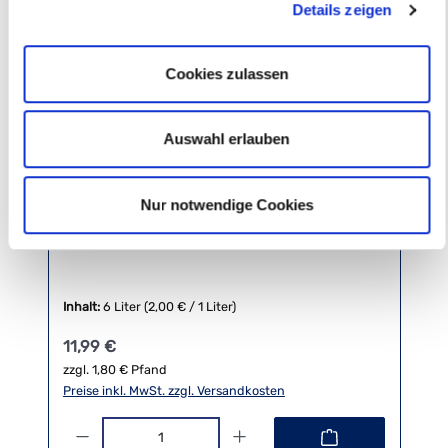
Details zeigen
Cookies zulassen
Auswahl erlauben
Nur notwendige Cookies
12x Mio Mio Mate Ginger
Inhalt:
6 Liter
(2,00 € / 1 Liter)
Regulärer Preis:
11,99 €
zzgl. 1,80 € Pfand
Preise inkl. MwSt. zzgl. Versandkosten
Produkt Anzahl: Gib den gewünschten Wert ein oder benutze die 