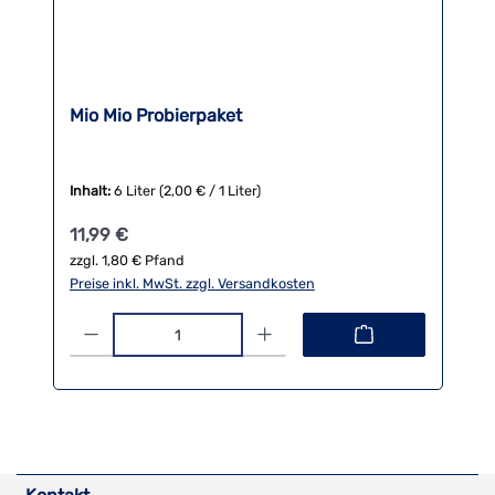
Mio Mio Probierpaket
Inhalt:
6 Liter
(2,00 € / 1 Liter)
Regulärer Preis:
11,99 €
zzgl. 1,80 € Pfand
Preise inkl. MwSt. zzgl. Versandkosten
Produkt Anzahl: Gib den gewünschten Wert ein oder benutze die 