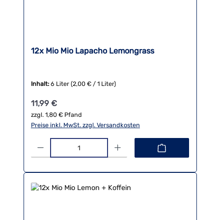
12x Mio Mio Lapacho Lemongrass
Inhalt:
6 Liter
(2,00 € / 1 Liter)
Regulärer Preis:
11,99 €
zzgl. 1,80 € Pfand
Preise inkl. MwSt. zzgl. Versandkosten
Produkt Anzahl: Gib den gewünschten Wert ein oder benutze die 