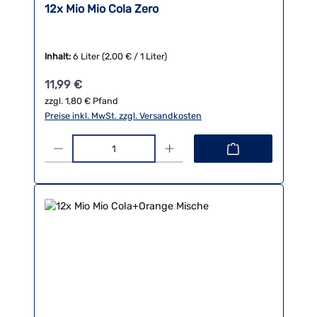
12x Mio Mio Cola Zero
Inhalt:
6 Liter
(2,00 € / 1 Liter)
Regulärer Preis:
11,99 €
zzgl. 1,80 € Pfand
Preise inkl. MwSt. zzgl. Versandkosten
Produkt Anzahl: Gib den gewünschten Wert ein oder benutze die 