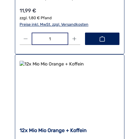
Regulärer Preis:
11,99 €
zzgl. 1,80 € Pfand
Preise inkl. MwSt. zzgl. Versandkosten
Produkt Anzahl: Gib den gewünschten Wert ein oder benutze die 
12x Mio Mio Orange + Koffein