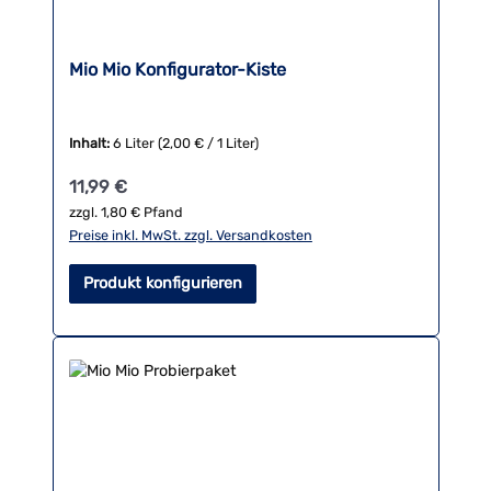
Mio Mio Konfigurator-Kiste
Inhalt:
6 Liter
(2,00 € / 1 Liter)
Regulärer Preis:
11,99 €
zzgl. 1,80 € Pfand
Preise inkl. MwSt. zzgl. Versandkosten
Produkt konfigurieren