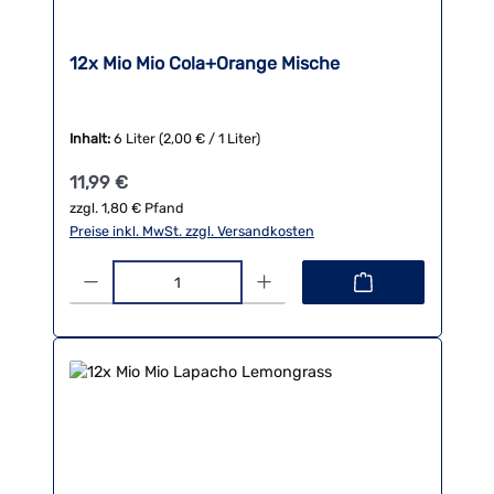
12x Mio Mio Cola+Orange Mische
Inhalt:
6 Liter
(2,00 € / 1 Liter)
Regulärer Preis:
11,99 €
zzgl. 1,80 € Pfand
Preise inkl. MwSt. zzgl. Versandkosten
Produkt Anzahl: Gib den gewünschten Wert ein oder benutze die 