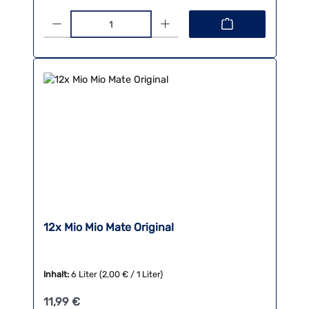
Produkt Anzahl: Gib den gewünschten Wert ein oder benutze die 
12x Mio Mio Mate Original
Inhalt:
6 Liter
(2,00 € / 1 Liter)
Regulärer Preis:
11,99 €