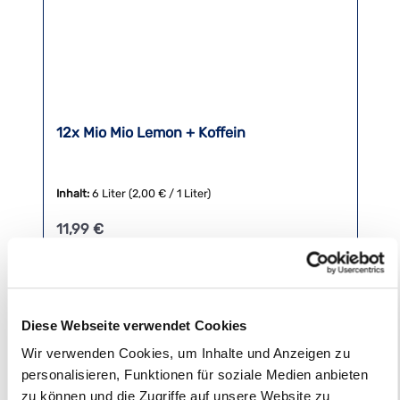
12x Mio Mio Lemon + Koffein
Inhalt:
6 Liter
(2,00 € / 1 Liter)
Regulärer Preis:
11,99 €
zzgl. 1,80 € Pfand
Preise inkl. MwSt. zzgl. Versandkosten
Produkt Anzahl: Gib den gewünschten Wert ein oder benutze die 
Diese Webseite verwendet Cookies
Wir verwenden Cookies, um Inhalte und Anzeigen zu
personalisieren, Funktionen für soziale Medien anbieten
zu können und die Zugriffe auf unsere Website zu