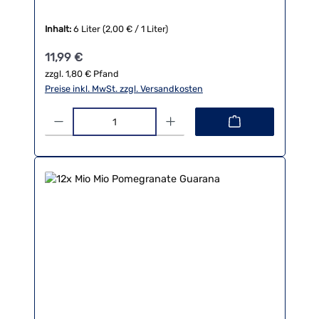
Inhalt:
6 Liter
(2,00 € / 1 Liter)
Regulärer Preis:
11,99 €
zzgl. 1,80 € Pfand
Preise inkl. MwSt. zzgl. Versandkosten
Produkt Anzahl: Gib den gewünschten Wert ein oder benutze die 