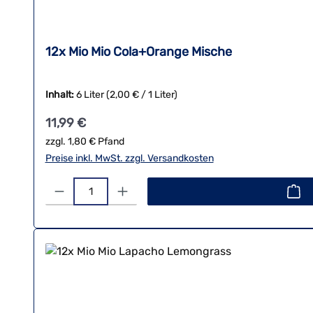
12x Mio Mio Cola+Orange Mische
Inhalt:
6 Liter
(2,00 € / 1 Liter)
Regulärer Preis:
11,99 €
zzgl. 1,80 € Pfand
Preise inkl. MwSt. zzgl. Versandkosten
Produkt Anzahl: Gib den gewünschten Wert ein oder benutze 