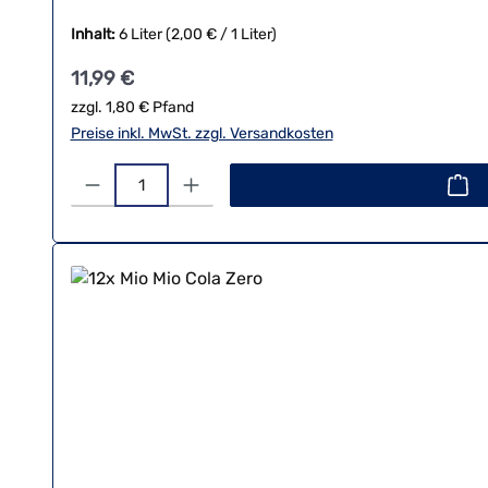
Inhalt:
6 Liter
(2,00 € / 1 Liter)
Regulärer Preis:
11,99 €
zzgl. 1,80 € Pfand
Preise inkl. MwSt. zzgl. Versandkosten
Produkt Anzahl: Gib den gewünschten Wert ein oder benutze 