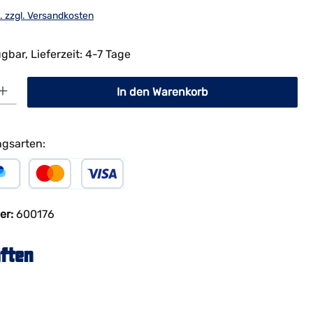
t. zzgl. Versandkosten
gbar, Lieferzeit: 4-7 Tage
Gib den gewünschten Wert ein oder benutze die Schaltflächen um die A
In den Warenkorb
gsarten:
al
Kreditkarte
er:
600176
ften