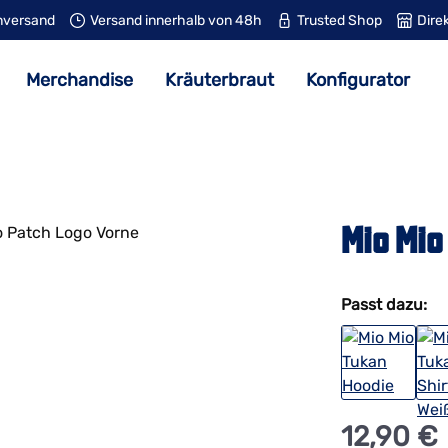
nversand
Versand innerhalb von 48h
Trusted Shop
Dire
Merchandise
Kräuterbraut
Konfigurator
Mio Mio
Passt dazu:
Regulärer Prei
12,90 €