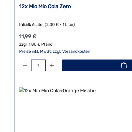
12x Mio Mio Cola Zero
Inhalt:
6 Liter
(2,00 € / 1 Liter)
Regulärer Preis:
11,99 €
zzgl. 1,80 € Pfand
Preise inkl. MwSt. zzgl. Versandkosten
Produkt Anzahl: Gib den gewünschten Wert ein oder benutze 