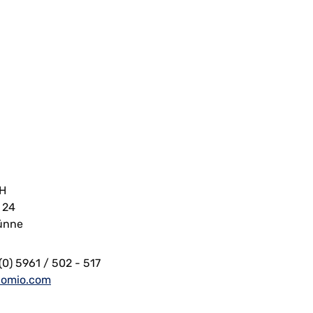
bH
 24
ünne
(0) 5961 / 502 - 517
iomio.com