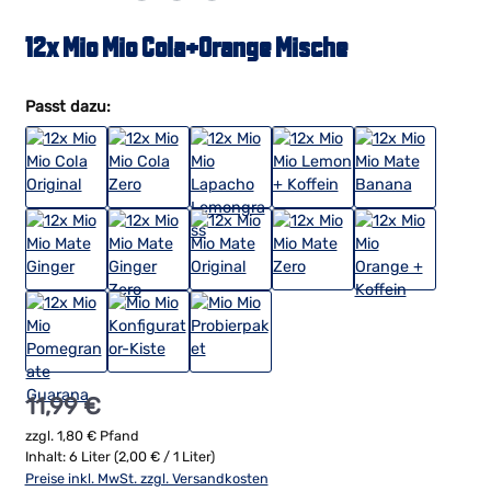
12x Mio Mio Cola+Orange Mische
Passt dazu:
Regulärer Preis:
11,99 €
zzgl. 1,80 € Pfand
Inhalt:
6 Liter
(2,00 € / 1 Liter)
Preise inkl. MwSt. zzgl. Versandkosten