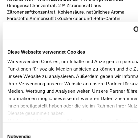
Orangensaftkonzentrat, 2 % Zitronensaft aus
Zitronensaftkonzentrat, Kohlensäure, natürliches Aroma,
Farbstoffe Ammonsulfit-Zuckerkulör und Beta-Carotin,
Säuerungsmittel Phosphorsäure und Citronensäure, Aroma
Koffein, Stabilisator Johannisbrotkernmehl,
Antioxidationsmittel Ascorbinsäure.
Diese Webseite verwendet Cookies
Koffeingehalt:
Wir verwenden Cookies, um Inhalte und Anzeigen zu persona
10mg/100ml
Funktionen für soziale Medien anbieten zu können und die Zug
unsere Website zu analysieren. Außerdem geben wir Informa
Ihrer Verwendung unserer Website an unsere Partner für soz
Durchschnittlicher Gehalt je 100ml:
Medien, Werbung und Analysen weiter. Unsere Partner führe
Informationen möglicherweise mit weiteren Daten zusammen,
Energie: 120kJ (29kcal), Fett: 0g davon gesättigte
Fettsäuren: 0g, Kohlenhydrate: 6,9g davon Zucker: 6,9g,
ihnen bereitgestellt haben oder die sie im Rahmen Ihrer Nut
Eiweiß: 0g, Salz: 0,03g
Dienste gesammelt haben.
Mit Klick auf „[Zustimmen / Alles akzeptieren / etc.]“ erteilen 
Verwendungshinweis:
Einwilligung auch in die Weitergabe über Ihr Verhalten in u
Einwilligungsauswahl
an unseren Partner, die shopware AG (Ebbinghoff 10, 48624
Notwendig