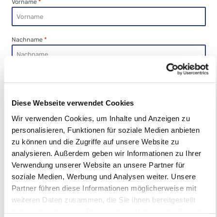
Vorname
*
Nachname
*
E-Mail Adresse
*
Diese Webseite verwendet Cookies
Bestellinformationen
Wir verwenden Cookies, um Inhalte und Anzeigen zu
Bestellnummer
*
personalisieren, Funktionen für soziale Medien anbieten
zu können und die Zugriffe auf unsere Website zu
analysieren. Außerdem geben wir Informationen zu Ihrer
Verwendung unserer Website an unsere Partner für
Artikel
*
soziale Medien, Werbung und Analysen weiter. Unsere
Partner führen diese Informationen möglicherweise mit
weiteren Daten zusammen, die Sie ihnen bereitgestellt
Datenschutz
haben oder die sie im Rahmen Ihrer Nutzung der Dienste