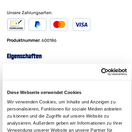
Unsere Zahlungsarten:
Vorkasse
PayPal
Kreditkarte
Produktnummer:
600186
Eigenschaften
Produktbeschreibung
Diese Webseite verwendet Cookies
Wir verwenden Cookies, um Inhalte und Anzeigen zu
Mit stolzer Brust, Mio Mio im Herzen! Unser Tukan Pablo
personalisieren, Funktionen für soziale Medien anbieten
fliegt jetzt mit dir durch deine Abenteuer. Und das auf
zu können und die Zugriffe auf unsere Website zu
einem Unisex-Shirt aus 100% GOTS zertifizierter Bio-
analysieren. Außerdem geben wir Informationen zu Ihrer
Baumwolle. Da unsere T-Shirts eine lange Passform haben,
empfehlen wir eine Größe unter eurer regulären Größe.
Verwendung unserer Website an unsere Partner für