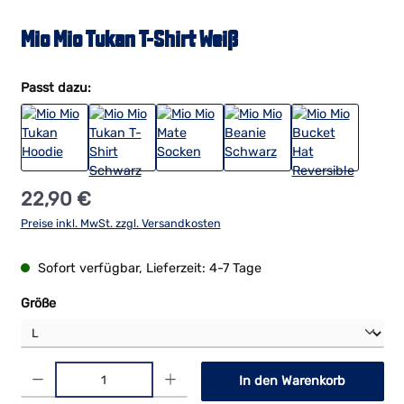
Mio Mio Tukan T-Shirt Weiß
Passt dazu:
Regulärer Preis:
22,90 €
Preise inkl. MwSt. zzgl. Versandkosten
Sofort verfügbar, Lieferzeit: 4-7 Tage
auswählen
Größe
Produkt Anzahl: Gib den gewünschten Wert ein oder benutze die Schaltf
In den Warenkorb