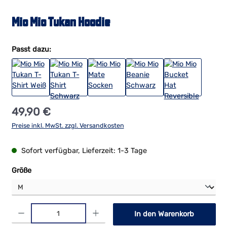
Mio Mio Tukan Hoodie
Passt dazu:
Regulärer Preis:
49,90 €
Preise inkl. MwSt. zzgl. Versandkosten
Sofort verfügbar, Lieferzeit: 1-3 Tage
auswählen
Größe
Produkt Anzahl: Gib den gewünschten Wert ein oder benutze die Schaltf
In den Warenkorb