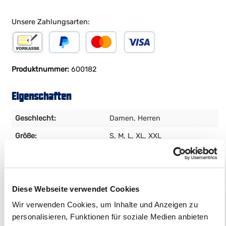
Unsere Zahlungsarten:
Vorkasse
PayPal
Kreditkarte
Produktnummer:
600182
Eigenschaften
Geschlecht:
Damen
, Herren
Größe:
S
, M
, L
, XL
, XXL
Produktbeschreibung
Diese Webseite verwendet Cookies
Wir verwenden Cookies, um Inhalte und Anzeigen zu
Schwarz, Gold, Gold sind alle unsere Farben... Oder
personalisieren, Funktionen für soziale Medien anbieten
zumindest die dieses Mio Mio Pullis aus 100% GOTS