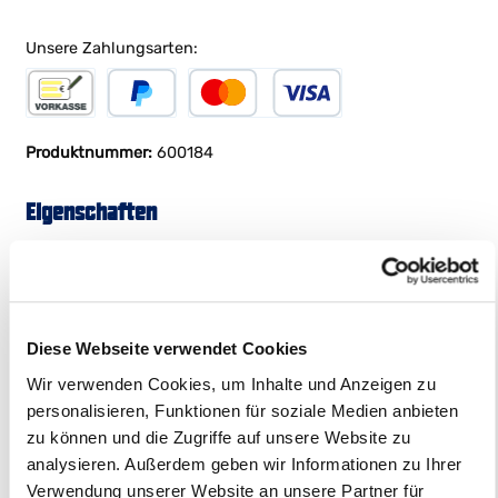
Unsere Zahlungsarten:
Vorkasse
PayPal
Kreditkarte
Produktnummer:
600184
Eigenschaften
Produktbeschreibung
Diese Webseite verwendet Cookies
Wir verwenden Cookies, um Inhalte und Anzeigen zu
Mit stolzer Brust, Mio Mio im Herzen! Unser Tukan Pablo
personalisieren, Funktionen für soziale Medien anbieten
fliegt jetzt mit dir durch deine Abenteuer. Und das auf
zu können und die Zugriffe auf unsere Website zu
einem Unisex-Shirt aus 100% GOTS zertifizierter Bio-
analysieren. Außerdem geben wir Informationen zu Ihrer
Baumwolle. Da unsere T-Shirts eine lange Passform haben,
empfehlen wir eine Größe unter eurer regulären Größe.
Verwendung unserer Website an unsere Partner für