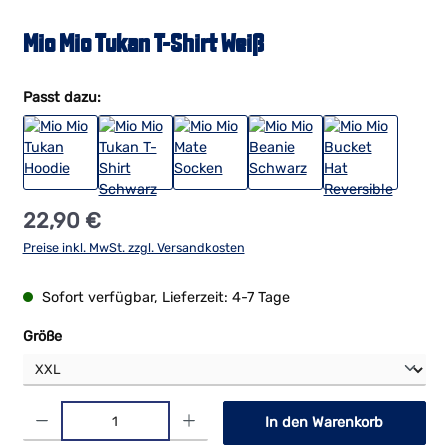
Mio Mio Tukan T-Shirt Weiß
Passt dazu:
Regulärer Preis:
22,90 €
Preise inkl. MwSt. zzgl. Versandkosten
Sofort verfügbar, Lieferzeit: 4-7 Tage
auswählen
Größe
Produkt Anzahl: Gib den gewünschten Wert ein oder benutze die Schaltf
In den Warenkorb