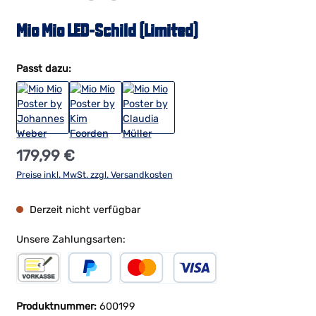
Mio Mio LED-Schild (Limited)
Passt dazu:
Regulärer Preis:
179,99 €
Preise inkl. MwSt. zzgl. Versandkosten
Derzeit nicht verfügbar
Unsere Zahlungsarten:
Vorkasse
PayPal
Kreditkarte
Produktnummer:
600199