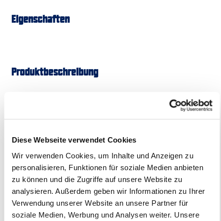
Eigenschaften
Produktbeschreibung
Weil guter Geschmack nicht nur im Glas, sondern auch an
der Wand hängen sollte.
Mach dein Zuhause, deine Bar
oder dein Lieblings-Späti zum offiziellen Mio Mio-Spot — mit
dem limitierten Mio Mio LED‑Leuchtschild! Das
Diese Webseite verwendet Cookies
charakteristische Mio Mio‑Logo inklusive Pablo erstrahlt in
strahlendem Blau und sorgt sofort für urbane Stimmung;
Wir verwenden Cookies, um Inhalte und Anzeigen zu
die Lichtintensität lässt sich stufenlos dimmen. Zum
personalisieren, Funktionen für soziale Medien anbieten
Aufhängen, Anschrauben oder Hinstellen.
zu können und die Zugriffe auf unsere Website zu
analysieren. Außerdem geben wir Informationen zu Ihrer
Das ist enthalten:
Verwendung unserer Website an unsere Partner für
soziale Medien, Werbung und Analysen weiter. Unsere